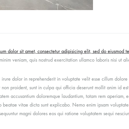
um dolor sit amet, consectetur adipisicing elit, sed do eiusmod 
minim veniam, quis nostrud exercitation ullamco laboris nisi ut 
 irure dolor in reprehenderit in voluptate velit esse cillum dolore
 non proident, sunt in culpa qui officia deserunt mollit anim id es
ptatem accusantium doloremque laudantium, totam rem aperiam, eaq
o beatae vitae dicta sunt explicabo. Nemo enim ipsam voluptatem 
sequuntur magni dolores eos qui ratione voluptatem sequi nesciun