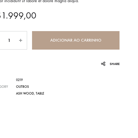
r incididunt ut labore et dolore magna aliqua.
$
1.999,00
ntidade
ADICIONAR AO CARRINHO
SHARE
0219
GORY
OUTROS
ASH WOOD
,
TABLE