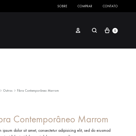
SOBRE
COMPRAR
CONTATO
Cart
Search
Sign in
0
Outros
Fibra Contemporâneo Marrom
ibra Contemporâneo Marrom
 ipsum dolor sit amet, consectetur adipisicing elit, sed do eiusmod