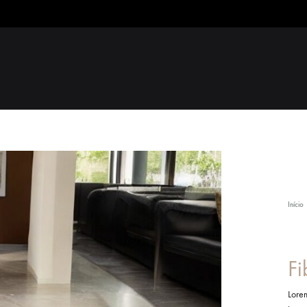
Início
F
Lorem