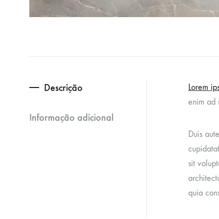
Descrição
Lorem ips
enim ad 
Informação adicional
Duis aute
cupidatat
sit volu
architect
quia con