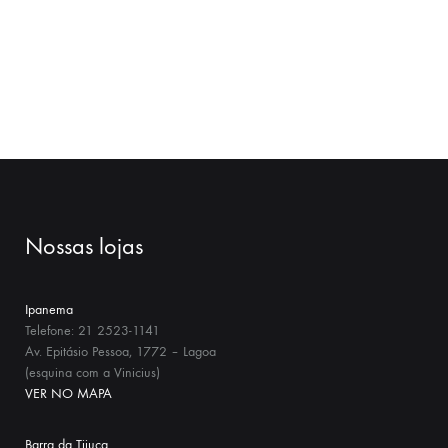
Nossas lojas
Ipanema
Telefone: 21 2523-1141
Av. Epitásio Pessoa, 1772 – Lagoa
(esquina com a Vinicius)
VER NO MAPA
Barra da Tijuca