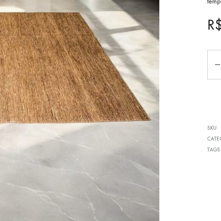
tempo
R
Qua
SKU
CATE
TAGS