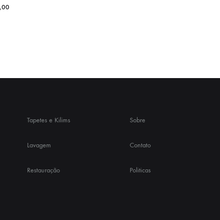
,00
Tapetes e Kilims
Sobre
Lavagem
Contato
Restauração
Politicas