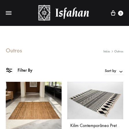
Cart
0
Outros
Início
Outros
Filter By
Sort by
Kilim Contemporâneo Preto e Branco