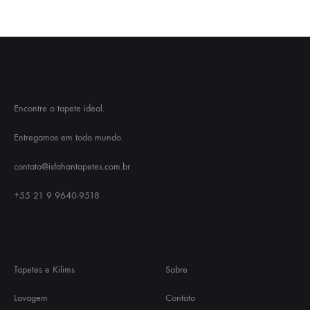
Encontre o tapete ideal.
Entregamos em todo mundo.
contato@isfahantapetes.com.br
+55 21 9 9640-9518
Tapetes e Kilims
Sobre
Lavagem
Contato